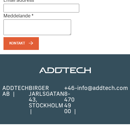
Email address
*
Meddelande
*
KONTAKT
ADDTECH
BIRGER
+46-
info@addtech.com
AB
JARLSGATAN
8-
43,
470
STOCKHOLM
49
00