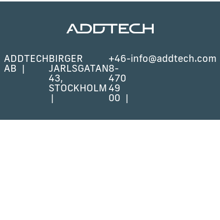
ADDTECH
BIRGER
+46-
info@addtech.com
AB
JARLSGATAN
8-
43,
470
STOCKHOLM
49
00