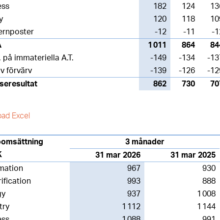
ess
182
124
13
y
120
118
10
ernposter
-12
-11
-1
A
1 011
864
84
. på immateriella A.T.
-149
-134
-13
av förvärv
-139
-126
-12
seresultat
862
730
70
ad Excel
oomsättning
3 månader
K
31 mar 2026
31 mar 2025
mation
967
930
rification
993
888
gy
937
1 008
try
1 112
1 144
ess
1 088
991