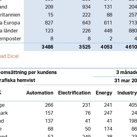
and
209
934
131
204
ritannien
15
222
88
257
ga Europa
827
643
611
713
a länder
123
226
448
880
ernposter
8
8
2
4
3 486
3 525
4 053
4 610
ad Excel
oomsättning per kundens
3 månad
rafiska hemvist
31 mar 2
K
Automation
Electrification
Energy
Industry
ge
266
231
241
405
ark
157
76
247
24
nd
137
41
41
198
e
68
50
174
86
and
52
249
38
23