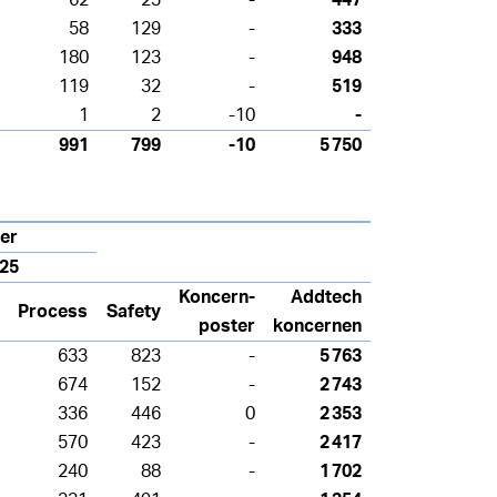
58
129
-
333
180
123
-
948
119
32
-
519
1
2
-10
-
991
799
-10
5 750
er
025
Koncern-
Addtech
Process
Safety
poster
koncernen
633
823
-
5 763
674
152
-
2 743
336
446
0
2 353
570
423
-
2 417
240
88
-
1 702