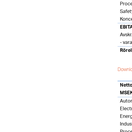
Proc
Safet
Konc
EBIT
Avskr
- var
Rörel
Downlo
Nett
MSE
Auto
Elect
Ener
Indus
Proc