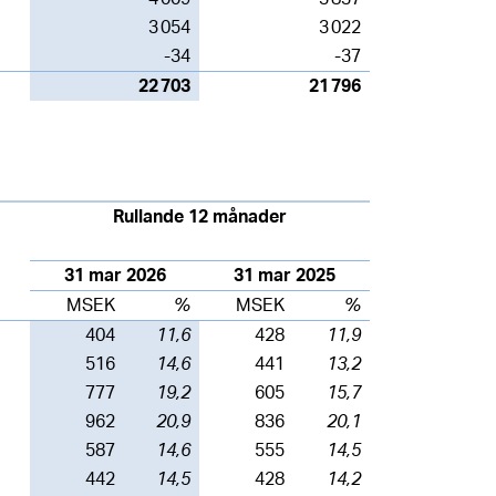
3 054
3 022
-34
-37
22 703
21 796
Rullande 12 månader
31 mar 2026
31 mar 2025
MSEK
%
MSEK
%
404
11,6
428
11,9
516
14,6
441
13,2
777
19,2
605
15,7
962
20,9
836
20,1
587
14,6
555
14,5
442
14,5
428
14,2