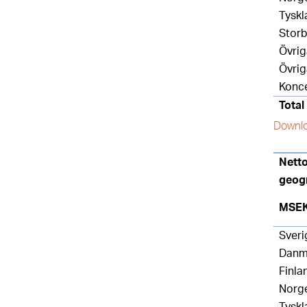
Tyskl
Storb
Övri
Övrig
Konc
Total
Downlo
Nett
geog
MSE
Sveri
Danm
Finla
Norg
Tyskl