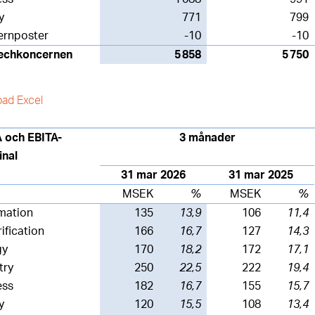
y
771
799
ernposter
-10
-10
echkoncernen
5 858
5 750
ad Excel
 och EBITA-
3 månader
inal
31 mar 2026
31 mar 2025
MSEK
%
MSEK
%
mation
135
13,9
106
11,4
rification
166
16,7
127
14,3
gy
170
18,2
172
17,1
try
250
22,5
222
19,4
ess
182
16,7
155
15,7
y
120
15,5
108
13,4