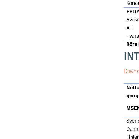
Konc
EBIT
Avskr
A.T.
- var
Rörel
IN
Downlo
Nett
geog
MSE
Sveri
Danm
Finla