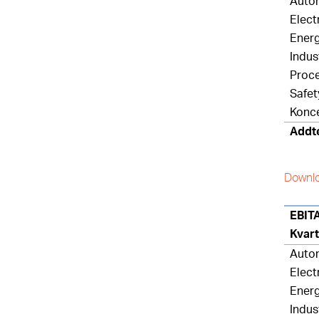
Auto
Elect
Ener
Indus
Proc
Safet
Konc
Addt
Downlo
EBIT
Kvar
Auto
Elect
Ener
Indus