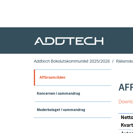
Skip to main content
Addtech Bokslutskommuniké 2025/2026
Räkensk
Affärsområden
AF
Koncernen i sammandrag
Downlo
Moderbolaget i sammandrag
Nett
Kvar