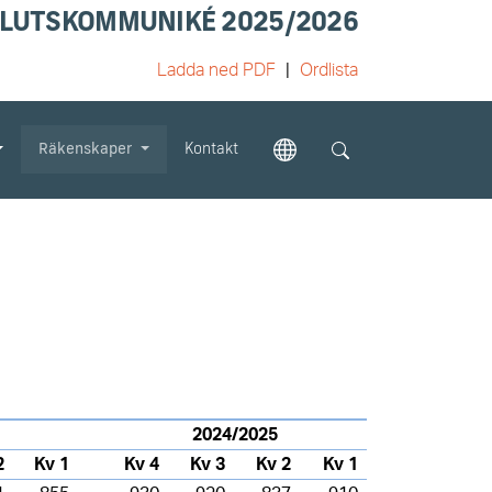
LUTSKOMMUNIKÉ 2025/2026
Ladda ned PDF
Ordlista
Räkenskaper
Kontakt
2024/2025
2
Kv 1
Kv 4
Kv 3
Kv 2
Kv 1