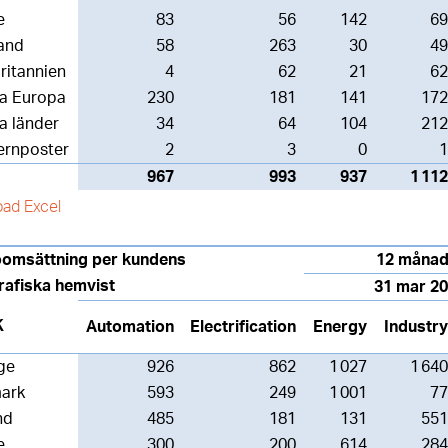
e
83
56
142
69
and
58
263
30
49
ritannien
4
62
21
62
ga Europa
230
181
141
172
a länder
34
64
104
212
ernposter
2
3
0
1
967
993
937
1 112
ad Excel
oomsättning per kundens
12 månad
rafiska hemvist
31 mar 2
K
Automation
Electrification
Energy
Industry
ge
926
862
1 027
1 640
ark
593
249
1 001
77
nd
485
181
131
551
e
300
200
614
284