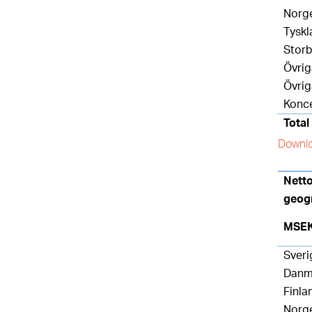
Norg
Tyskl
Storb
Övri
Övrig
Konc
Total
Downlo
Nett
geog
MSE
Sveri
Danm
Finla
Norg