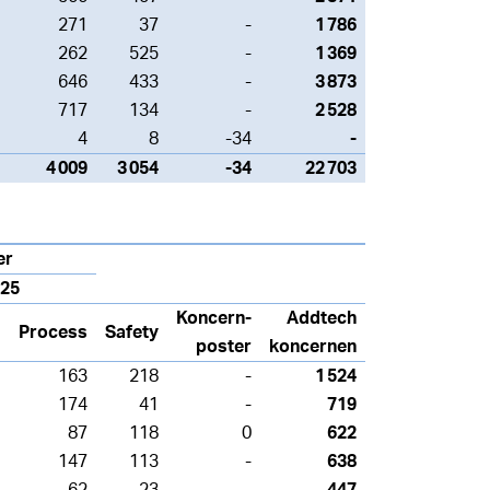
271
37
-
1 786
262
525
-
1 369
646
433
-
3 873
717
134
-
2 528
4
8
-34
-
4 009
3 054
-34
22 703
er
025
Koncern-
Addtech
Process
Safety
poster
koncernen
163
218
-
1 524
174
41
-
719
87
118
0
622
147
113
-
638
62
23
-
447