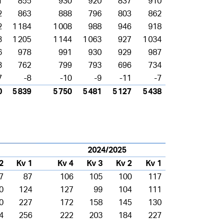
1
855
930
920
837
910
2
863
888
796
803
862
2
1 184
1 008
988
946
918
3
1 205
1 144
1 063
927
1 034
6
978
991
930
929
987
3
762
799
793
696
734
7
-8
-10
-9
-11
-7
0
5 839
5 750
5 481
5 127
5 438
2024/2025
2
Kv 1
Kv 4
Kv 3
Kv 2
Kv 1
7
87
106
105
100
117
0
124
127
99
104
111
0
227
172
158
145
130
4
256
222
203
184
227