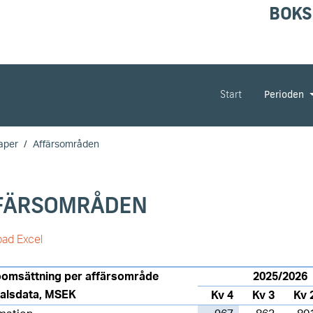
BOKS
Start
Perioden
aper
Affärsområden
FÄRSOMRÅDEN
ad Excel
oomsättning per affärsområde
2025/2026
talsdata, MSEK
Kv 4
Kv 3
Kv 