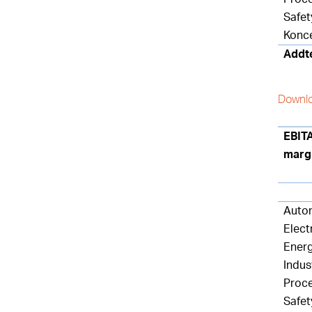
Safet
Konc
Addt
Downlo
EBITA
marg
Auto
Elect
Ener
Indus
Proc
Safet