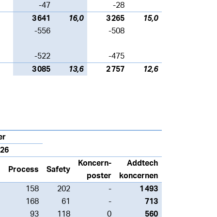
-47
-28
3 641
16,0
3 265
15,0
-556
-508
-522
-475
3 085
13,6
2 757
12,6
er
026
Koncern-
Addtech
Process
Safety
poster
koncernen
158
202
-
1 493
168
61
-
713
93
118
0
560