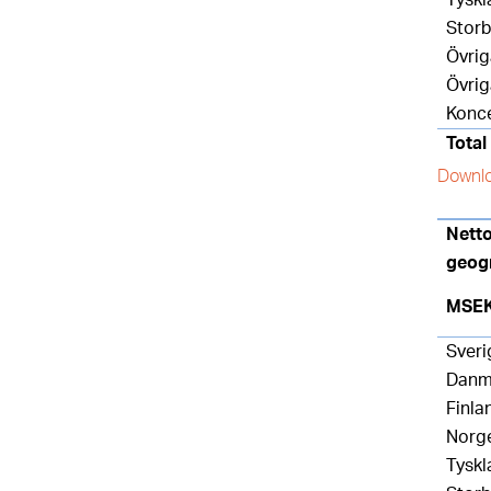
Storb
Övri
Övrig
Konc
Total
Downlo
Nett
geog
MSE
Sveri
Danm
Finla
Norg
Tyskl