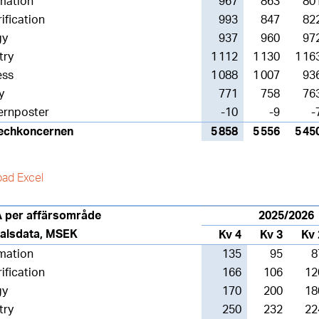
mation
967
863
80
rification
993
847
82
gy
937
960
97
try
1 112
1 130
1 16
ess
1 088
1 007
93
y
771
758
76
ernposter
-10
-9
-
echkoncernen
5 858
5 556
5 45
ad Excel
A per affärsområde
2025/2026
talsdata, MSEK
Kv 4
Kv 3
Kv 
mation
135
95
8
rification
166
106
12
gy
170
200
18
try
250
232
22