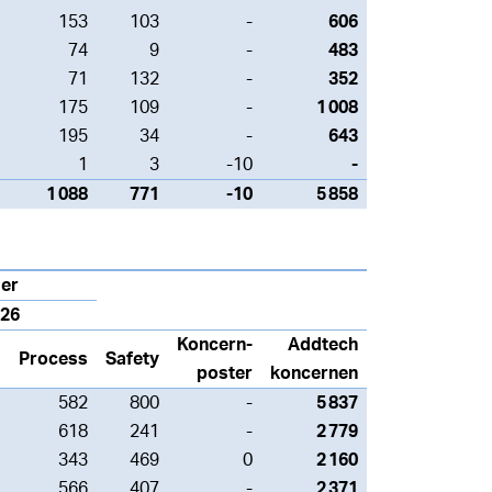
153
103
-
606
74
9
-
483
71
132
-
352
175
109
-
1 008
195
34
-
643
1
3
-10
-
1 088
771
-10
5 858
er
026
Koncern-
Addtech
Process
Safety
poster
koncernen
582
800
-
5 837
618
241
-
2 779
343
469
0
2 160
566
407
-
2 371