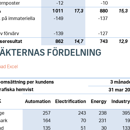
ernposter
-12
-10
A
1 011
17,3
880
15,3
. på immateriella
-149
-137
av förvärv
-139
-127
seresultat
862
14,7
743
12,9
TÄKTERNAS FÖRDELNING
ad Excel
oomsättning per kundens
3 månad
rafiska hemvist
31 mar 2
K
Automation
Electrification
Energy
Industry
ge
257
243
238
395
ark
164
70
231
19
nd
135
51
30
133