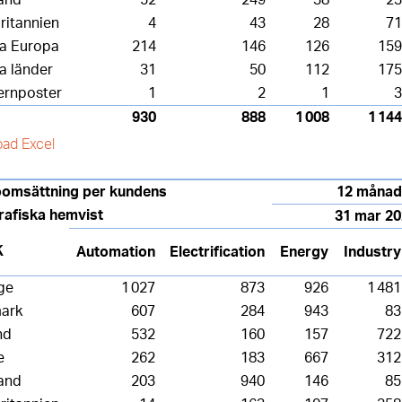
ritannien
4
43
28
71
ga Europa
214
146
126
159
a länder
31
50
112
175
ernposter
1
2
1
3
930
888
1 008
1 144
ad Excel
oomsättning per kundens
12 månad
rafiska hemvist
31 mar 2
K
Automation
Electrification
Energy
Industry
ge
1 027
873
926
1 481
ark
607
284
943
83
nd
532
160
157
722
e
262
183
667
312
and
203
940
146
85