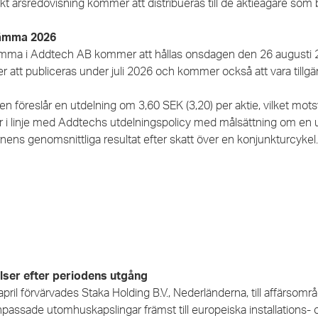
kt årsredovisning kommer att distribueras till de aktieägare som
ämma 2026
mma i Addtech AB kommer att hållas onsdagen den 26 augusti 202
 att publiceras under juli 2026 och kommer också att vara tillg
en föreslår en utdelning om 3,60 SEK (3,20) per aktie, vilket mo
 är i linje med Addtechs utdelningspolicy med målsättning om en
nens genomsnittliga resultat efter skatt över en konjunkturcykel
ser efter periodens utgång
pril förvärvades Staka Holding B.V., Nederländerna, till affärsområd
passade utomhuskapslingar främst till europeiska installations