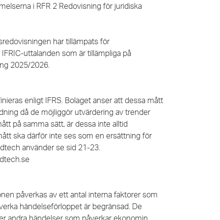
elserna i RFR 2 Redovisning för juridiska
edovisningen har tillämpats för
 IFRIC-uttalanden som är tillämpliga på
ning 2025/2026.
inieras enligt IFRS. Bolaget anser att dessa mått
edning då de möjliggör utvärdering av trender
ått på samma sätt, är dessa inte alltid
tt ska därför inte ses som en ersättning för
Addtech använder se sid 21-23.
ddtech.se
ionen påverkas av ett antal interna faktorer som
påverka händelseförloppet är begränsad.
De
eller andra händelser som påverkar ekonomin