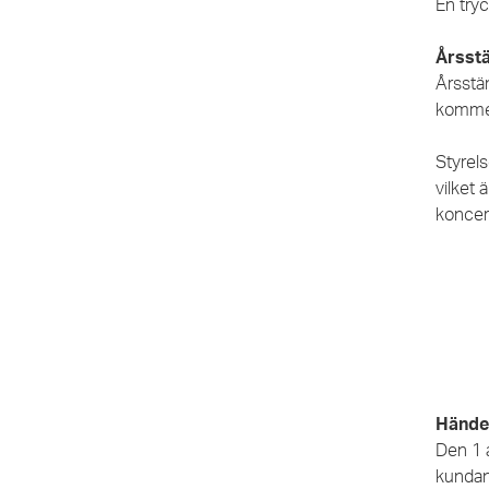
En tryc
Årsst
Årsstä
kommer
Styrels
vilket
koncer
Händel
Den 1 a
kundan