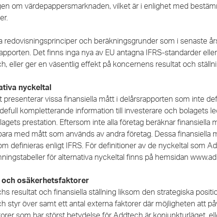
gen om värdepappersmarknaden, vilket är i enlighet med bestämm
er.
redovisningsprinciper och beräkningsgrunder som i senaste årsr
apporten. Det finns inga nya av EU antagna IFRS-standarder eller
, eller ger en väsentlig effekt på koncernens resultat och ställ
ativa nyckeltal
 presenterar vissa finansiella mått i delårsrapporten som inte def
defull kompletterande information till investerare och bolagets l
agets prestation. Eftersom inte alla företag beräknar finansiella m
bara med mått som används av andra företag. Dessa finansiella må
om definieras enligt IFRS. För definitioner av de nyckeltal som 
ningstabeller för alternativa nyckeltal finns på hemsidan www.a
 och osäkerhetsfaktorer
s resultat och finansiella ställning liksom den strategiska posit
h styr över samt ett antal externa faktorer där möjligheten att 
ktorer som har störst betydelse för Addtech är konjunkturläget, 