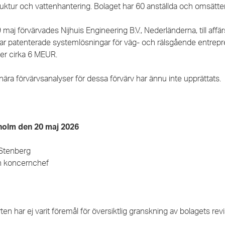
ruktur och vattenhantering. Bolaget har 60 anställda och omsätte
maj förvärvades Nijhuis Engineering B.V., Nederländerna, till affär
rar patenterade systemlösningar för väg- och rälsgående entrepr
er cirka 6 MEUR.
nära förvärvsanalyser för dessa förvärv har ännu inte upprättats.
holm den 20 maj 2026
 Stenberg
 koncernchef
en har ej varit föremål för översiktlig granskning av bolagets revi