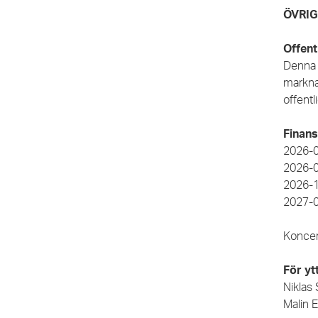
ÖVRIG
Offent
Denna i
markna
offent
Finans
2026-0
2026-0
2026-1
2027-0
Koncer
För yt
Niklas
Malin 