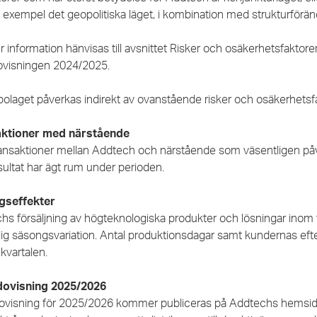
l exempel det geopolitiska läget, i kombination med strukturförä
 information hänvisas till avsnittet Risker och osäkerhetsfaktorer 
ovisningen 2024/2025.
olaget påverkas indirekt av ovanstående risker och osäkerhetsf
aktioner med närstående
ransaktioner mellan Addtech och närstående som väsentligen påv
sultat har ägt rum under perioden.
gseffekter
s försäljning av högteknologiska produkter och lösningar inom ti
lig säsongsvariation. Antal produktionsdagar samt kundernas efte
kvartalen.
dovisning 2025/2026
ovisning för 2025/2026 kommer publiceras på Addtechs hemsida