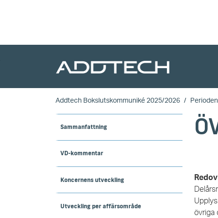
Skip to main content
Addtech Bokslutskommuniké 2025/2026
Perioden
Ö
Sammanfattning
VD-kommentar
Redovi
Koncernens utveckling
Delårs
Upplys
Utveckling per affärsområde
övriga