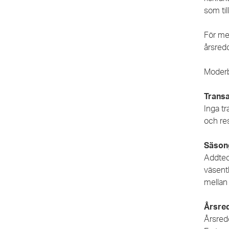
som til
För mer
årsred
Moderb
Trans
Inga t
och re
Säson
Addtech
väsent
mellan 
Årsre
Årsred