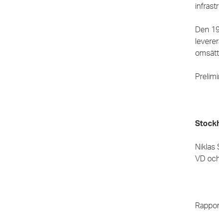
infrast
Den 19 
levere
omsätt
Prelimi
Stock
Niklas
VD och
Rapport