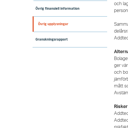
och la
Övrig finansiell information
person
Övrig upplysningar
Samma 
delårsr
Addtech
Granskningsrapport
Altern
Bolaget
ger vär
och bol
jämför
mått s
Avstäm
Risker
Addtech
Addtec
riskfa