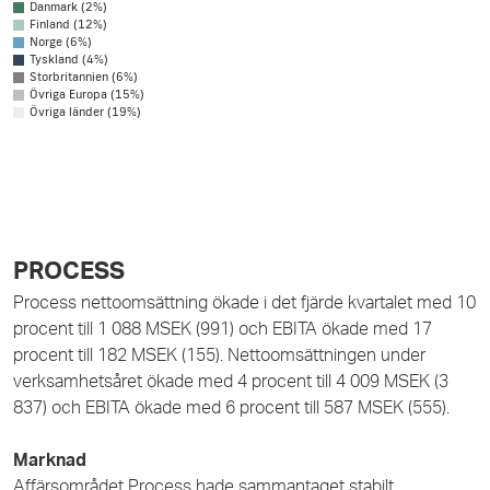
Danmark (2%)
Finland (12%)
Norge (6%)
Tyskland (4%)
Storbritannien (6%)
Övriga Europa (15%)
Övriga länder (19%)
PROCESS
Process nettoomsättning ökade i det fjärde kvartalet med 10
procent till 1 088 MSEK (991) och EBITA ökade med
17
procent till 182 MSEK (155). Nettoomsättningen under
verksamhetsåret ökade med 4 procent till 4 009 MSEK (3
837) och EBITA ökade med 6 procent till 587 MSEK (555).
Marknad
Affärsområdet Process hade sammantaget stabilt