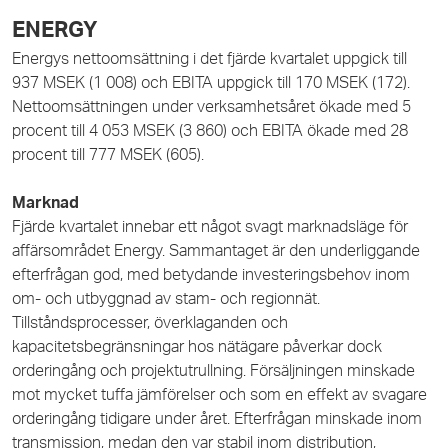
ENERGY
Energys nettoomsättning i det fjärde kvartalet uppgick till
937 MSEK (1 008) och EBITA uppgick till 170 MSEK (172).
Nettoomsättningen under verksamhetsåret ökade med 5
procent till 4 053 MSEK (3 860) och EBITA ökade med
28
procent till 777 MSEK (605).
Marknad
Fjärde kvartalet innebar ett något svagt marknadsläge för
affärsområdet Energy. Sammantaget är den underliggande
efterfrågan god, med betydande investeringsbehov inom
om- och utbyggnad av stam- och regionnät.
Tillståndsprocesser, överklaganden och
kapacitetsbegränsningar hos nätägare påverkar dock
orderingång och projektutrullning. Försäljningen minskade
mot mycket tuffa jämförelser och som en effekt av svagare
orderingång tidigare under året. Efterfrågan minskade inom
transmission, medan den var stabil inom distribution,