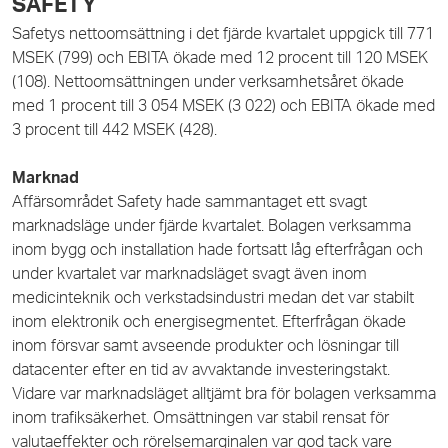
SAFETY
Safetys nettoomsättning i det fjärde kvartalet uppgick till 771
MSEK (799) och EBITA ökade med 12 procent till 120 MSEK
(108). Nettoomsättningen under verksamhetsåret ökade
med 1 procent till 3 054 MSEK (3 022) och EBITA ökade med
3
procent till 442 MSEK (428).
Marknad
Affärsområdet Safety hade sammantaget ett svagt
marknadsläge under fjärde kvartalet. Bolagen verksamma
inom bygg och installation hade fortsatt låg efterfrågan och
under kvartalet var marknadsläget svagt även inom
medicinteknik och verkstadsindustri medan det var stabilt
inom elektronik och energisegmentet. Efterfrågan ökade
inom försvar samt avseende produkter och lösningar till
datacenter efter en tid av avvaktande investeringstakt.
Vidare var marknadsläget alltjämt bra för bolagen verksamma
inom trafiksäkerhet. Omsättningen var stabil rensat för
valutaeffekter och rörelsemarginalen var god tack vare