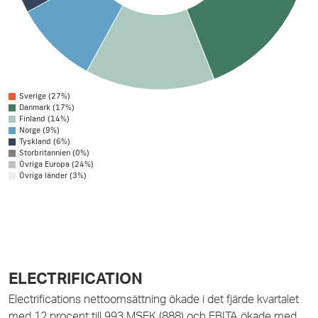
Sverige (27%)
Danmark (17%)
Finland (14%)
Norge (9%)
Tyskland (6%)
Storbritannien (0%)
Övriga Europa (24%)
Övriga länder (3%)
ELECTRIFICATION
Electrifications nettoomsättning ökade i det fjärde kvartalet
med 12 procent till 993 MSEK (888) och EBITA ökade med