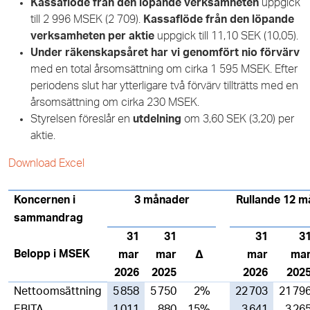
Kassaflöde från den löpande verksamheten
uppgick
till 2 996 MSEK (2 709).
Kassaflöde från den löpande
verksamheten per aktie
uppgick till 11,10 SEK (10,05).
Under räkenskapsåret har vi genomfört nio förvärv
med en total årsomsättning om cirka 1 595 MSEK. Efter
periodens slut har ytterligare två förvärv tillträtts med en
årsomsättning om cirka 230 MSEK.
Styrelsen föreslår en
utdelning
om 3,60 SEK (3,20) per
aktie.
Download Excel
Koncernen i
3 månader
Rullande 12 
sammandrag
31
31
31
3
Belopp i MSEK
mar
mar
∆
mar
ma
2026
2025
2026
202
Nettoomsättning
5 858
5 750
2%
22 703
21 79
EBITA
1 011
880
15%
3 641
3 26