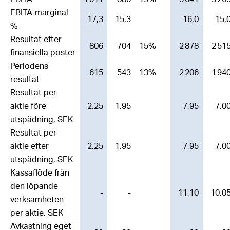
EBITA-marginal
17,3
15,3
16,0
15,
%
Resultat efter
806
704
15%
2 878
2 51
finansiella poster
Periodens
615
543
13%
2 206
1 94
resultat
Resultat per
aktie före
2,25
1,95
7,95
7,0
utspädning, SEK
Resultat per
aktie efter
2,25
1,95
7,95
7,0
utspädning, SEK
Kassaflöde från
den löpande
-
-
11,10
10,0
verksamheten
per aktie, SEK
Avkastning eget