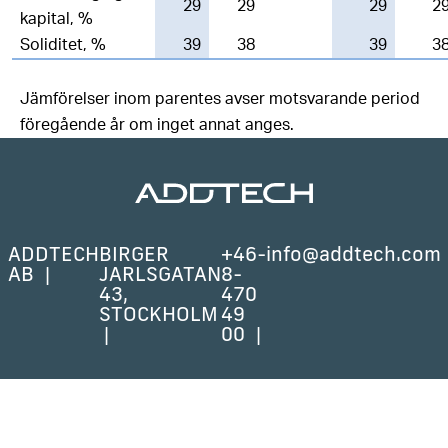
29
29
29
2
kapital, %
Soliditet, %
39
38
39
3
Jämförelser inom parentes avser motsvarande period
föregående år om inget annat anges.
ADDTECH
BIRGER
+46-
info@addtech.com
AB
JARLSGATAN
8-
43,
470
STOCKHOLM
49
00